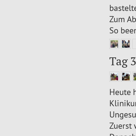
bastelt
Zum Abs
So been
Tag 3
Heute 
Klinik
Ungesu
Zuerst 