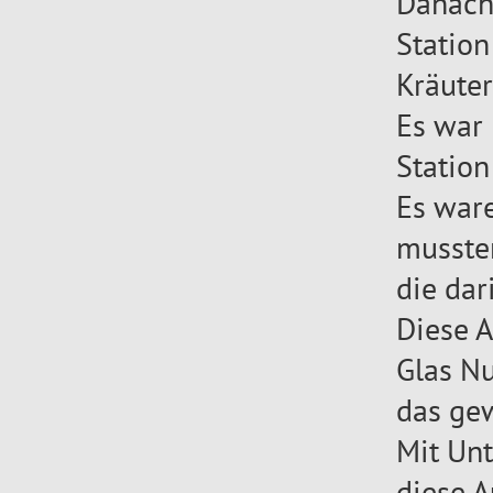
Danach 
Statio
Kräute
Es war 
Station
Es war
mussten
die dar
Diese A
Glas Nu
das ge
Mit Un
diese A