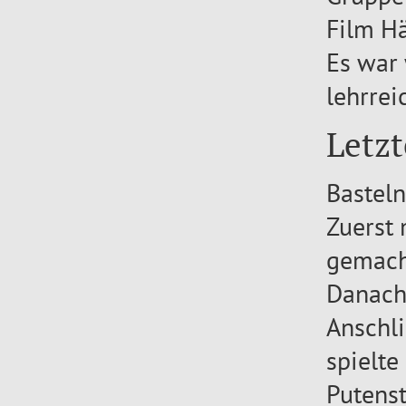
Film H
Es war 
lehrrei
Letzt
Basteln
Zuerst 
gemach
Danach 
Anschli
spielte
Putenst