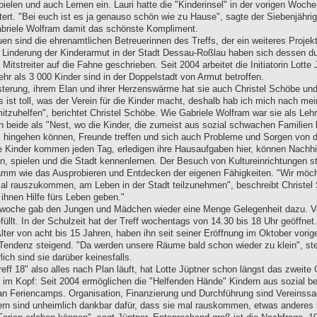
elen und auch Lernen ein. Lauri hatte die "Kinderinsel" in der vorigen Woch
tert. "Bei euch ist es ja genauso schön wie zu Hause", sagte der Siebenjähri
briele Wolfram damit das schönste Kompliment.
uen sind die ehrenamtlichen Betreuerinnen des Treffs, der ein weiteres Projek
e Linderung der Kinderarmut in der Stadt Dessau-Roßlau haben sich dessen 
Mitstreiter auf die Fahne geschrieben. Seit 2004 arbeitet die Initiatorin Lotte
ehr als 3 000 Kinder sind in der Doppelstadt von Armut betroffen.
isterung, ihrem Elan und ihrer Herzenswärme hat sie auch Christel Schöbe un
 ist toll, was der Verein für die Kinder macht, deshalb hab ich mich nach me
tzuhelfen", berichtet Christel Schöbe. Wie Gabriele Wolfram war sie als Lehrer
n beide als "Nest, wo die Kinder, die zumeist aus sozial schwachen Familie
, hingehen können, Freunde treffen und sich auch Probleme und Sorgen von d
e Kinder kommen jeden Tag, erledigen ihre Hausaufgaben hier, können Nachhil
eln, spielen und die Stadt kennenlernen. Der Besuch von Kultureinrichtungen 
mm wie das Ausprobieren und Entdecken der eigenen Fähigkeiten. "Wir möc
al rauszukommen, am Leben in der Stadt teilzunehmen", beschreibt Christel
 ihnen Hilfe fürs Leben geben."
nwoche gab den Jungen und Mädchen wieder eine Menge Gelegenheit dazu. Vo
efüllt. In der Schulzeit hat der Treff wochentags von 14.30 bis 18 Uhr geöffne
lter von acht bis 15 Jahren, haben ihn seit seiner Eröffnung im Oktober vorige
 Tendenz steigend. "Da werden unsere Räume bald schon wieder zu klein", ste
rlich sind sie darüber keinesfalls.
eff 18" also alles nach Plan läuft, hat Lotte Jüptner schon längst das zweit
s im Kopf: Seit 2004 ermöglichen die "Helfenden Hände" Kindern aus sozial be
an Feriencamps. Organisation, Finanzierung und Durchführung sind Vereinssa
ern sind unheimlich dankbar dafür, dass sie mal rauskommen, etwas anderes