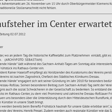
er Adventsmarkt am 26. November um 15 Uhr durch Oberbürgermeister Klemens Kos
raditionelle Stollenanschnitt nicht fehlen.
ufsteher im Center erwartet
Zeitung 02.07.2012
er, wo an jedem Tag die historische Kaffeetafel zum Platznehmen einlädt, gibt es
ck. (ARCHIVFOTO: SEBASTIAN)
fende Hände" lädt während des Sachsen-Anhalt-Tages am Sonntag alle interessiert
rühstück ins Rathaus-Center ein.
ident Rainer Haseloff empfängt als Vorsitzender des Kuratoriums des Vereins persö
ereins ist Joachim Zagrodnick, Chefarzt des Städtisches Klinikums Dessau.
fende Hände" engagiert sich seit seiner Gründung im Jahr 2010 für besonders bedür
Dessau-Roßlau. Seinen besonderen Beitrag zum Sachsen-Anhalt-Tag sieht der Verein
nis auch die sozial Schwächeren in der Gesellschaft zu bedenken. So entstand di
cks im Rathaus-Center, zu dem viel Prominenz und zahlreiche Dessau-Roßlauer Fr
euen uns besonders über die Unterstützung durch den Mitteldeutschen Rundfunk, 
 Künstler in unsere Stadt bringt.
 werden bereits beim Benefiz-Frühstück hautnah für unsere Gäste erlebbar sein", s
zende des Vereins, Henrik Pregel. Zudem werden auch regionale Künstler wie das 