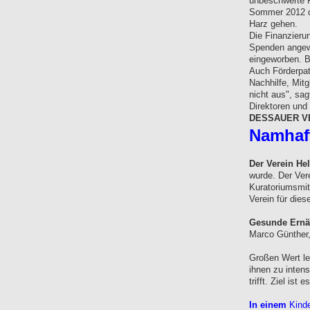
unbeschwerte F
Sommer 2012 da
Harz gehen.
Die Finanzierun
Spenden angewi
eingeworben. Bi
Auch Förderpat
Nachhilfe, Mitg
nicht aus", sag
Direktoren und
DESSAUER V
Namhaft
Der Verein He
wurde. Der Vere
Kuratoriumsmit
Verein für die
Gesunde Ern
Marco Günther,
Großen Wert le
ihnen zu intens
trifft. Ziel is
In einem
Kinde