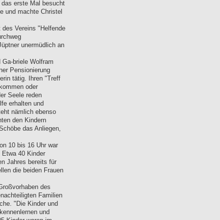
e das erste Mal besucht
ge und machte Christel
t des Vereins "Helfende
durchweg
 Jüptner unermüdlich an
d Ga-briele Wolfram
iner Pensionierung
in tätig. Ihren "Treff
n kommen oder
er Seele reden
fe erhalten und
steht nämlich ebenso
hten den Kindern
 Schöbe das Anliegen,
n 10 bis 16 Uhr war
t. Etwa 40 Kinder
n Jahres bereits für
llen die beiden Frauen
e Großvorhaben des
nachteiligten Familien
che. "Die Kinder und
 kennenlernen und