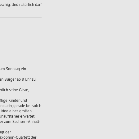
chig. Und natürlich darf
 am Sonntag ein
en Bürger ab 8 Uhr zu
nlich seine Gäste,
ftige Kinder und
 darin, gerade bei solch
e Idee eines großen
ühaufsteher erwartet
der zum Sachsen-Anhalt-
agt der
Saxophon-Quartett der