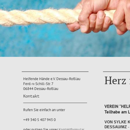
Herz 
Helfende Hände e.V. Dessau-Roßlau
Ferd.-v.-Schill-Str. 7
06844 Dessau-Roßlau
Kontakt
VEREIN "HELFE
Rufen Sie einfach an unter
Teilhabe am 
+49 340 5 407 943 0
VON SYLKE 
DESSAU/MZ
-
oder nutzen Sie unser
Kontaktformular
.