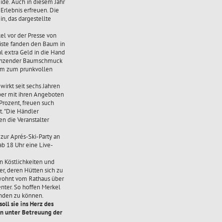
ide. Auch in diesem Jahr
Erlebnis erfreuen. Die
n, das dargestellte
kel vor der Presse von
ste fanden den Baum in
l extra Geld in die Hand
glänzender Baumschmuck
um zum prunkvollen
irkt seit sechs Jahren
ber mit ihren Angeboten
Prozent, freuen such
. "Die Händler
n die Veranstalter
zur Aprés-Ski-Party an
ab 18 Uhr eine Live-
n Köstlichkeiten und
r, deren Hütten sich zu
gewohnt vom Rathaus über
ter. So hoffen Merkel
inden zu können.
oll sie ins Herz des
en unter Betreuung der