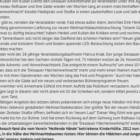
 Kuban von Kuban Events den Dessauer Adventsmarkt als Veranstalter unter ihre Äg
 Dessau-Roßlauer und ihre Gäste wieder vier Wochen lang an einem märchenhaften 
enweihnacht" kleidet Marktplatz und Straße in einen zauberhaften Look und lädt ei
unden.
ibt es, verraten die Veranstalter vorab. Fast etwas außer Atem, berichtet Dirk Mer
pfang genommenen Lieferung zur neuen Weihnachtsbaumbeleuchtung. "Unsere Gä
twas zu dürftig beleuchtet", haben Merkel und Kuban die Kritiken ernst und nochma
Tannenbaum soll nicht länger das Stiefkind des schönen Marktes sein!" Neuer 
ahlende und trotzdem Strom und Kosten sparende LED-Beleuchtung sollen den Ba
rktes machen.
ter wird der 28-jährige Veranstaltungskaufmann Marcus Knak. Der junge Dessauer w
antwortlicher bei den Sachsen-Anhalt-Tagen mit. 75 Händler wollen ab 26. Novem
die Advents- und Vorweihnachtszeit. Das entspricht einem "Aufwuchs" um etwa 10 
n, dass sich die "Dessauer Märchenweihnacht" mehr und mehr einen Namen macht
gen mit ihren Standmieten vier Wochen lang das Fest und Programm." Auch hier habe
nnen sich die Gäste auf ein neues und verbessertes Bühnenprogramm freuen.
November will Annemarie Eilfeld mit ihrem Auftritt das Publikum verzaubern. Auch 
en legt in diesem Jahr nicht allein ein DJ die Scheiben ein, sondern bittet jeweils 
 zum Tanz.
ältigen Angebot des letzten Jahres präsentieren sich einige neue Händler mit ihre
hrer liebevoll gestalteten Weihnachtsdekoration. Der größte Teil der neuen Händle
der Zerbster Straße öffnen, befindet sich im "neuen Lauf." Dieser Weg führt wie 
markt bis hin zur Bühne. Und hat einen Rückweg auf dem Gehweg zum Rathaus-Cen
 die ortsansässigen Gewerbetreibenden in die "Dessauer Märchenweihnacht" einb
 Besuch fand die vom Verein "Helfende Hände" betriebene Kinderhütte. 2012 nun s
, in die Nähe des Weihnachtsbaumes rücken. Hier können die Mädchen und Jung
e" spielen, basteln und backen.