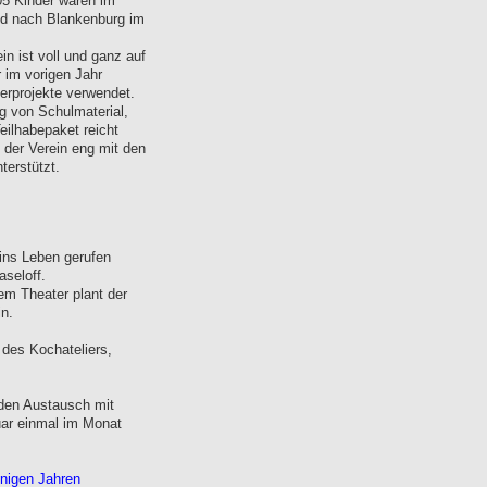
05 Kinder waren im
nd nach Blankenburg im
in ist voll und ganz auf
 im vorigen Jahr
derprojekte verwendet.
g von Schulmaterial,
eilhabepaket reicht
t der Verein eng mit den
terstützt.
ins Leben gerufen
aseloff.
em Theater plant der
in.
 des Kochateliers,
 den Austausch mit
ruar einmal im Monat
inigen Jahren