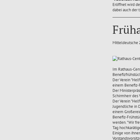
Eröffnet wird d
dabei auch der t
Früha
Mitteldeutsche 
Im Rathaus-Cent
Benefizfrühstü
Der Verein "Hel
einem Benefiz-F
Der Ministerpräs
Schirmherr des V
Der Verein "Hel
Jugendliche in 
einem Großereig
Benefiz-Frühstü
werden. "Wir fr
Tag hochkarätige
Einige von ihnen
Vorstandsvorsit