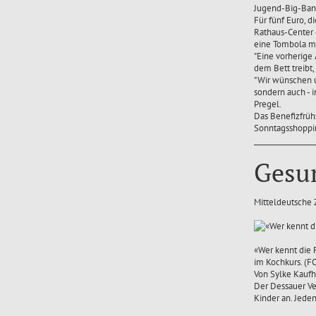
Jugend-Big-Band
Für fünf Euro, 
Rathaus-Center 
eine Tombola mi
"Eine vorherige 
dem Bett treibt,
"Wir wünschen un
sondern auch - 
Pregel.
Das Benefizfrühs
Sonntagsshoppin
Gesun
Mitteldeutsche
«Wer kennt die 
im Kochkurs. (
Von Sylke Kauf
Der Dessauer Ve
Kinder an. Jede