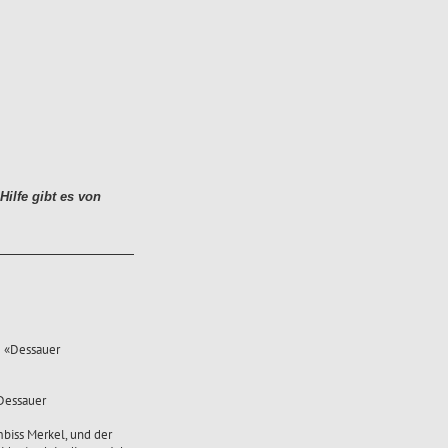
ilfe gibt es von
e «Dessauer
Dessauer
biss Merkel, und der