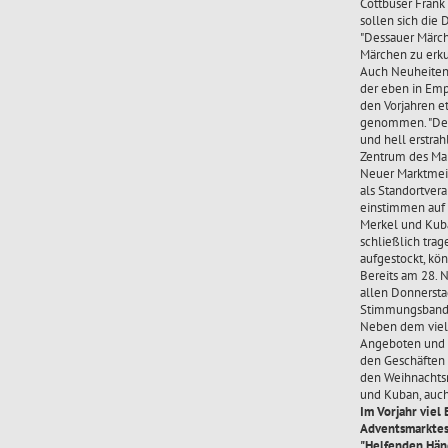
Cottbuser Frank
sollen sich die
"Dessauer Märch
Märchen zu erk
Auch Neuheiten g
der eben in Em
den Vorjahren e
genommen. "Der 
und hell erstr
Zentrum des Ma
Neuer Marktmeis
als Standortver
einstimmen auf 
Merkel und Kuba
schließlich tra
aufgestockt, kö
Bereits am 28. 
allen Donnerstag
Stimmungsband
Neben dem vielf
Angeboten und i
den Geschäften 
den Weihnachts
und Kuban, auch
Im Vorjahr viel
Adventsmarktes
"Helfenden Händ