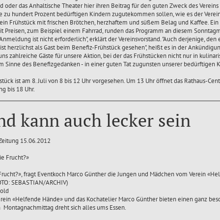
 oder das Anhaltische Theater hier ihren Beitrag für den guten Zweck des Vereins 
die zu hundert Prozent bedürftigen Kindern zugutekommen sollen, wie es der Verein
ein Frühstück mit frischen Brötchen, herzhaftem und süßem Belag und Kaffee. E
t Preisen, zum Beispiel einem Fahrrad, runden das Programm an diesem Sonntag
Anmeldung ist nicht erforderlich", erklärt der Vereinsvorstand. "Auch derjenige, den
 ist herzlichst als Gast beim Benefiz-Frühstück gesehen", heißt es in der Ankündigun
s zahlreiche Gäste für unsere Aktion, bei der das Frühstücken nicht nur in kulina
im Sinne des Benefizgedanken - in einer guten Tat zugunsten unserer bedürftigen K
tück ist am 8. Juli von 8 bis 12 Uhr vorgesehen. Um 13 Uhr öffnet das Rathaus-Cen
g bis 18 Uhr.
d kann auch lecker sein
 Zeitung 15.06.2012
Frucht?», fragt Eventkoch Marco Günther die Jungen und Mädchen vom Verein «H
FOTO: SEBASTIAN/ARCHIV)
hold
rein «Helfende Hände» und das Kochatelier Marco Günther bieten einen ganz bes
n Montagnachmittag dreht sich alles ums Essen.