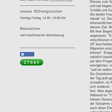
Dessau zum Spi
und war begeis
Schöbe und Ga
unsere Öffnungszeiten
Die beiden Fra
Montag-Freitag 14.00 - 19:00 Uhr
Hände" ist. Di
ehrenamtlichen 
diesem Ziel. M
Bürozeiten
Mit ihrer Bege
nach telefonischer Vereinbarung
angesteckt. "Es
entschlossen mi
18" beschreibe
Migranten sind
können". Einig
Teilen
natürlich bast
auf dem Progra
ermöglichen, m
"und wir wollen
Die Osterferie
der Tag prall g
monatlich, im A
sich entdeckt.
fest. Aber ärge
Während im "Tr
kleinen Verein
die Teilnahme 
auch deren Elt