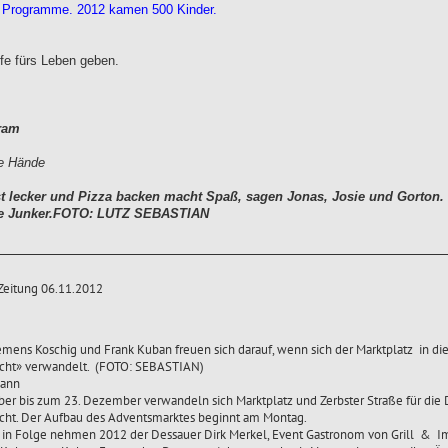
d Programme. 2012 kamen 500 Kinder.
lfe fürs Leben geben.
ram
de Hände
st lecker und Pizza backen macht Spaß, sagen Jonas, Josie und Gorton. H
we Junker.FOTO: LUTZ SEBASTIAN
Zeitung 06.11.2012
emens Koschig und Frank Kuban freuen sich darauf, wenn sich der Marktplatz in di
ht» verwandelt. (FOTO: SEBASTIAN)
mann
r bis zum 23. Dezember verwandeln sich Marktplatz und Zerbster Straße für die 
ht. Der Aufbau des Adventsmarktes beginnt am Montag.
 in Folge nehmen 2012 der Dessauer Dirk Merkel, Event Gastronom von Grill & Im