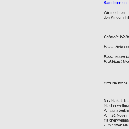
Basteleien un
Wir möchten
den Kindern Hi
Gabriele Wolf
Verein Helfen
Pizza essen i
Praktikant U
Mitteldeutsche 
Dirk Merkel, Kl
Märchenweihnac
Von silvia bürk
Vom 26. Novembe
Märchenweihnac
Zum dritten Mal