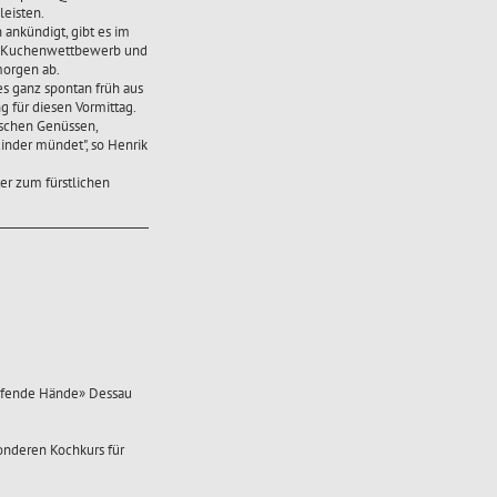
leisten.
 ankündigt, gibt es im
in Kuchenwettbewerb und
morgen ab.
 es ganz spontan früh aus
g für diesen Vormittag.
rischen Genüssen,
inder mündet", so Henrik
ter zum fürstlichen
elfende Hände» Dessau
onderen Kochkurs für