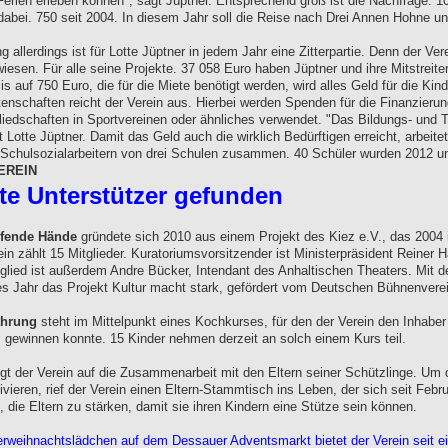
erien erleben können", sagt Jüptner. Entsprechend groß ist die Nachfrage. 1
bei. 750 seit 2004. In diesem Jahr soll die Reise nach Drei Annen Hohne u
g allerdings ist für Lotte Jüptner in jedem Jahr eine Zitterpartie. Denn der Vere
esen. Für alle seine Projekte. 37 058 Euro haben Jüptner und ihre Mitstreiter
s auf 750 Euro, die für die Miete benötigt werden, wird alles Geld für die Kin
enschaften reicht der Verein aus. Hierbei werden Spenden für die Finanzierun
liedschaften in Sportvereinen oder ähnliches verwendet. "Das Bildungs- und T
t Lotte Jüptner. Damit das Geld auch die wirklich Bedürftigen erreicht, arbeite
 Schulsozialarbeitern von drei Schulen zusammen. 40 Schüler wurden 2012 un
EREIN
e Unterstützer gefunden
lfende Hände
gründete sich 2010 aus einem Projekt des Kiez e.V., das 2004 
in zählt 15 Mitglieder. Kuratoriumsvorsitzender ist Ministerpräsident Reiner H
glied ist außerdem Andre Bücker, Intendant des Anhaltischen Theaters. Mit d
ses Jahr das Projekt Kultur macht stark, gefördert vom Deutschen Bühnenvere
ährung
steht im Mittelpunkt eines Kochkurses, für den der Verein den Inhaber
 gewinnen konnte. 15 Kinder nehmen derzeit an solch einem Kurs teil.
gt der Verein auf die Zusammenarbeit mit den Eltern seiner Schützlinge. Um
ivieren, rief der Verein einen Eltern-Stammtisch ins Leben, der sich seit Feb
t es, die Eltern zu stärken, damit sie ihren Kindern eine Stütze sein können.
rweihnachtslädchen auf dem Dessauer Adventsmarkt bietet der Verein seit e