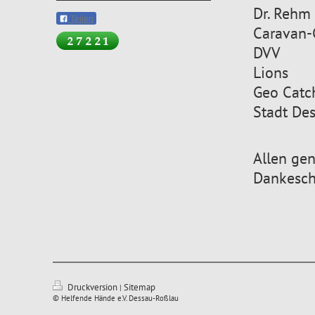
Dr. Rehm
Teilen
Caravan-
DVV
Lions
Geo Catc
Stadt De
Allen ge
Dankeschö
Druckversion
Sitemap
|
© Helfende Hände e.V. Dessau-Roßlau