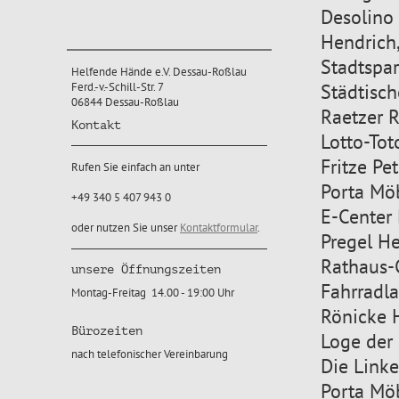
Desolino
Hendrich
Stadtspa
Helfende Hände e.V. Dessau-Roßlau
Ferd.-v.-Schill-Str. 7
Städtisc
06844 Dessau-Roßlau
Raetzer R
Kontakt
Lotto-Tot
Fritze Pe
Rufen Sie einfach an unter
Porta Mö
+49 340 5 407 943 0
E-Center
oder nutzen Sie unser
Kontaktformular
.
Pregel He
Rathaus-
unsere Öffnungszeiten
Fahrradl
Montag-Freitag 14.00 - 19:00 Uhr
Rönicke
Bürozeiten
Loge der
nach telefonischer Vereinbarung
Die Linke
Porta Mö