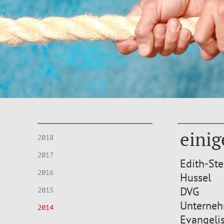
einig
2018
2017
Edith-St
2016
Hussel
DVG
2015
Unterneh
2014
Evangeli